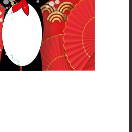
is chinois une excellente
ospérité, du bonheur et