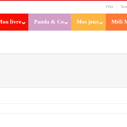
FAQ
Term
on livre
Panda & Co
Mes jeux
Méli 