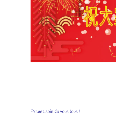
PETIT CHEF PANDA LEE est 
nouvelle année 2021. Qu’elle
surtout une santé de fer.
Prenez soin de vous tous !