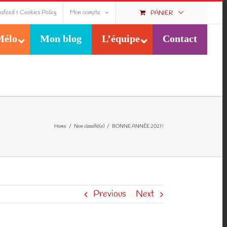
sfeed & Cookies Policy
Mon compte
PANIER
Mélo
Mon blog
L’équipe
Contact
Home
/
Non classifié(e)
/
BONNE ANNÉE 2021 !
Previous
Next