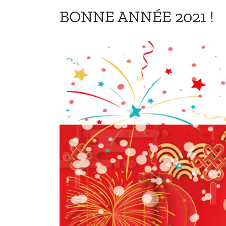
BONNE ANNÉE 2021 !
View
Larger
Image